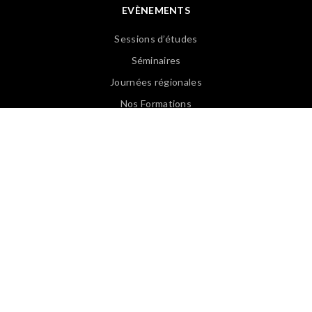
EVÈNEMENTS
Sessions d’études
Séminaires
Journées régionales
Nos Formations
Revoir les Web Conférences
PUBLICATIONS
Articles APASP
Guides & Ouvrages
Offre d’emploi
Revues de presse
Lexique EN/FR
Lexique FR/EN