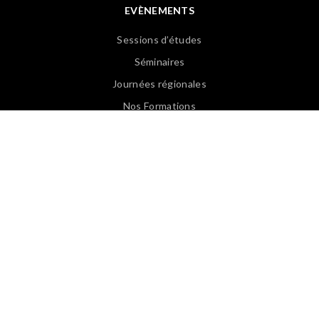
EVÈNEMENTS
Sessions d’études
Séminaires
Journées régionales
Nos Formations
Revoir les Web Conférences
PUBLICATIONS
Articles APASP
Guides & Ouvrages
Offre d’emploi
Revues de presse
Lexique EN/FR
Lexique FR/EN