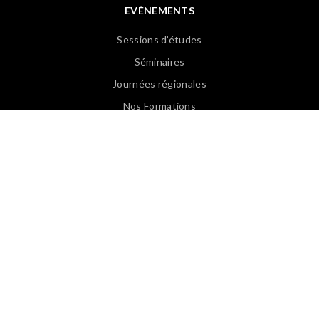
EVÈNEMENTS
Sessions d’études
Séminaires
Journées régionales
Nos Formations
Revoir les Web Conférences
PUBLICATIONS
Articles APASP
Guides & Ouvrages
Offre d’emploi
Revues de presse
Lexique EN/FR
Lexique FR/EN