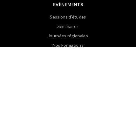
EVÈNEMENTS
Sessions d’études
Séminaires
Journées régionales
Nos Formations
Revoir les Web Conférences
PUBLICATIONS
Articles APASP
Guides & Ouvrages
Offre d’emploi
Revues de presse
Lexique EN/FR
Lexique FR/EN