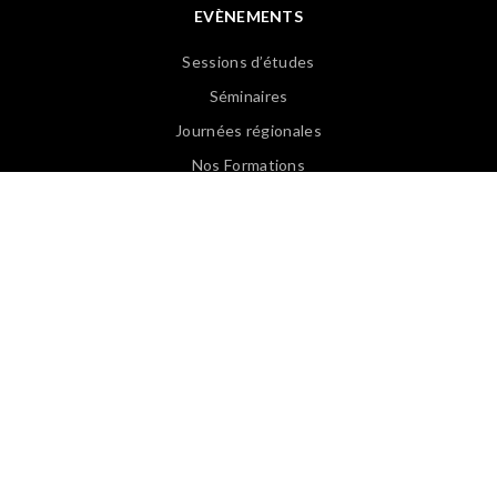
EVÈNEMENTS
Sessions d’études
Séminaires
Journées régionales
Nos Formations
Revoir les Web Conférences
PUBLICATIONS
Articles APASP
Guides & Ouvrages
Offre d’emploi
Revues de presse
Lexique EN/FR
Lexique FR/EN