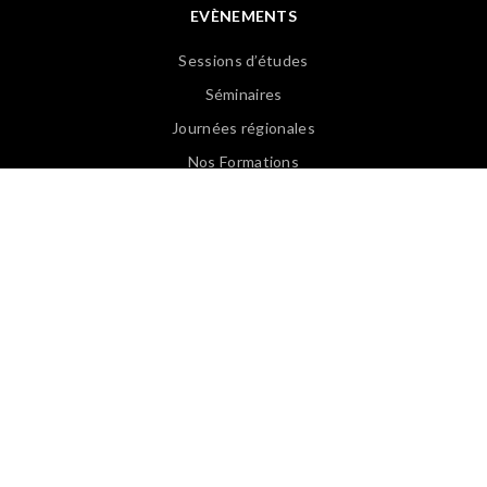
EVÈNEMENTS
Sessions d’études
Séminaires
Journées régionales
Nos Formations
Revoir les Web Conférences
PUBLICATIONS
Articles APASP
Guides & Ouvrages
Offre d’emploi
Revues de presse
Lexique EN/FR
Lexique FR/EN