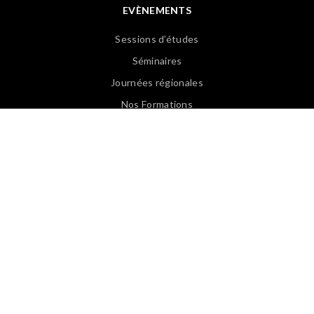
EVÈNEMENTS
Sessions d’études
Séminaires
Journées régionales
Nos Formations
Revoir les Web Conférences
PUBLICATIONS
Articles APASP
Guides & Ouvrages
Offre d’emploi
Revues de presse
Lexique EN/FR
Lexique FR/EN