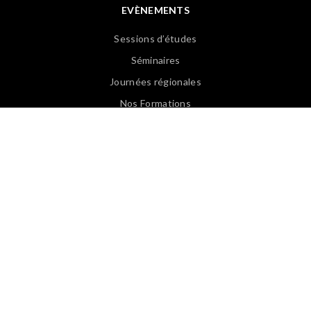
EVÈNEMENTS
Sessions d’études
Séminaires
Journées régionales
Nos Formations
Revoir les Web Conférences
PUBLICATIONS
Articles APASP
Guides & Ouvrages
Offre d’emploi
Revues de presse
Lexique EN/FR
Lexique FR/EN