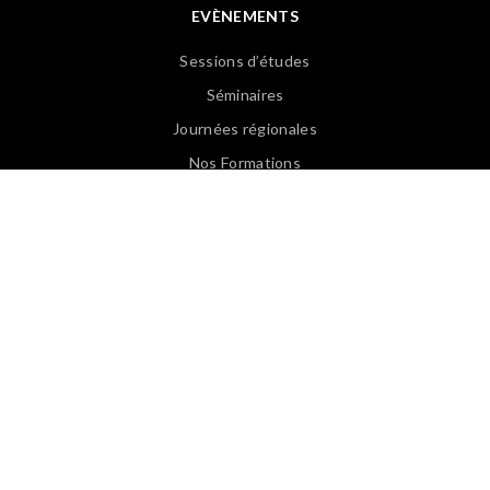
EVÈNEMENTS
Sessions d’études
Séminaires
Journées régionales
Nos Formations
Revoir les Web Conférences
PUBLICATIONS
Articles APASP
Guides & Ouvrages
Offre d’emploi
Revues de presse
Lexique EN/FR
Lexique FR/EN