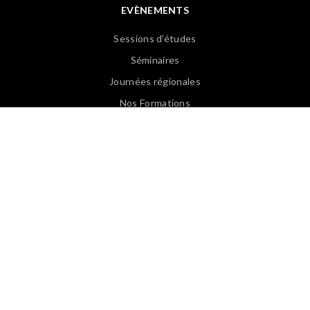
EVÈNEMENTS
Sessions d’études
Séminaires
Journées régionales
Nos Formations
Revoir les Web Conférences
PUBLICATIONS
Articles APASP
Guides & Ouvrages
Offre d’emploi
Revues de presse
Lexique EN/FR
Lexique FR/EN