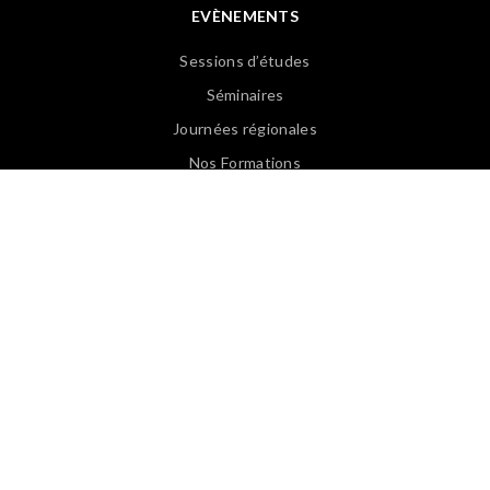
EVÈNEMENTS
Sessions d’études
Séminaires
Journées régionales
Nos Formations
Revoir les Web Conférences
PUBLICATIONS
Articles APASP
Guides & Ouvrages
Offre d’emploi
Revues de presse
Lexique EN/FR
Lexique FR/EN