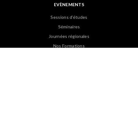
EVÈNEMENTS
Sessions d’études
Séminaires
Journées régionales
Nos Formations
Revoir les Web Conférences
PUBLICATIONS
Articles APASP
Guides & Ouvrages
Offre d’emploi
Revues de presse
Lexique EN/FR
Lexique FR/EN