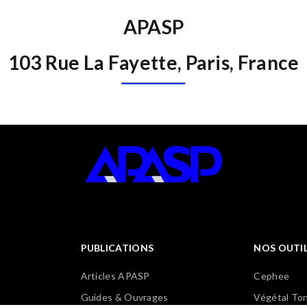
APASP
103 Rue La Fayette, Paris, France
PUBLICATIONS
NOS OUTI
Articles APASP
Cephee
Guides & Ouvrages
Végétal Ton