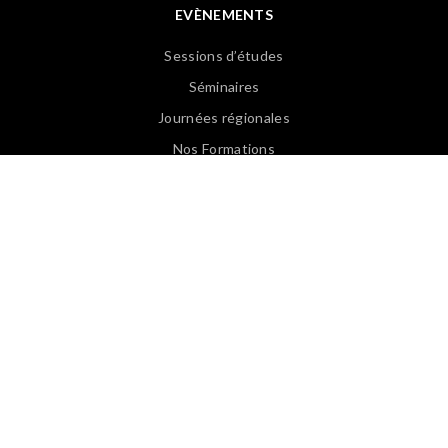
EVÈNEMENTS
Sessions d’études
Séminaires
Journées régionales
Nos Formations
Revoir les Web Conférences
PUBLICATIONS
Articles APASP
Guides & Ouvrages
Offre d’emploi
Revues de presse
Lexique EN/FR
Lexique FR/EN