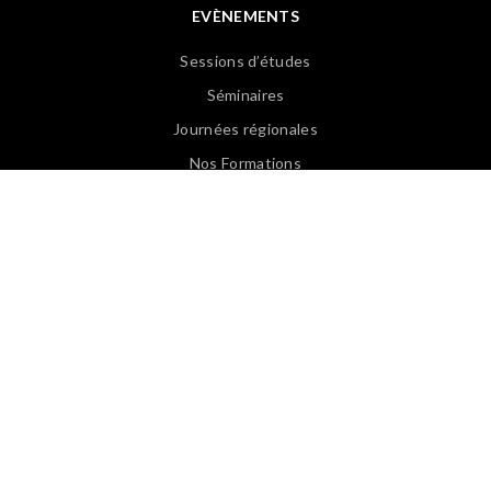
EVÈNEMENTS
Sessions d’études
Séminaires
Journées régionales
Nos Formations
Revoir les Web Conférences
PUBLICATIONS
Articles APASP
Guides & Ouvrages
Offre d’emploi
Revues de presse
Lexique EN/FR
Lexique FR/EN