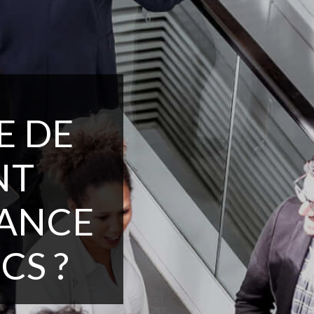
E DE
NT
MANCE
CS ?