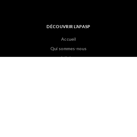
DÉCOUVRIR L’APASP
Accueil
Qui sommes-nous
Adhérer
Les instances
Contact
Liens et partenaires
EVÈNEMENTS
Sessions d’études
Séminaires
Journées régionales