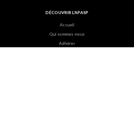
DÉCOUVRIR L’APASP
Accueil
Qui sommes-nous
Adhérer
Les instances
Contact
Liens et partenaires
EVÈNEMENTS
Sessions d’études
Séminaires
Journées régionales
Nos Formations