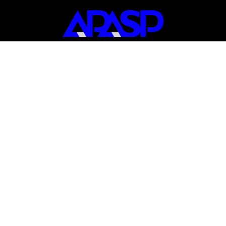
DÉCOUVRIR L’APASP
Accueil
Qui sommes-nous
Adhérer
Les instances
Contact
Liens et partenaires
EVÈNEMENTS