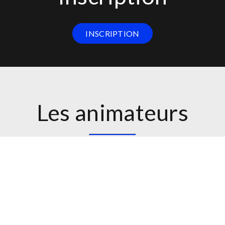
INSCRIPTION
Les animateurs
Christophe MORAUD
Jean-Marc PEYR
- Inspecteur général de
Président de l’APASP - 
l'administration
Conférences - Avo