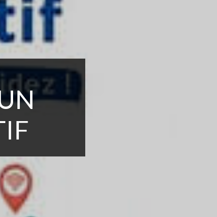
 UN
IF